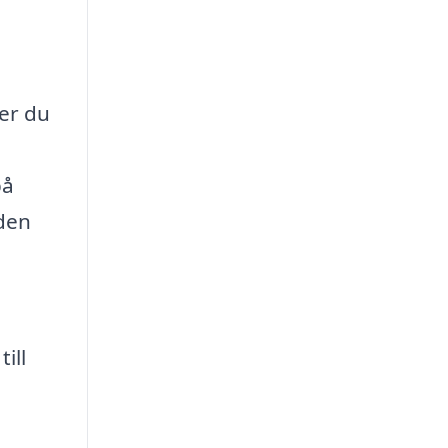
ser du
på
 den
ill