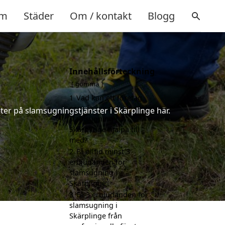
m
Städer
Om / kontakt
Blogg
Innehållsförteckning
gömma
1
Vad kan ett företag
som är specialiserat på
ter på slamsugningstjänster i Skärplinge här.
slamsugning i
Skärplinge hjälpa till
med?
2
Få alltid minst 3
erbjudanden för
slamsugning i
Skärplinge
3
Få 3 erbjudanden för
slamsugning i
Skärplinge från