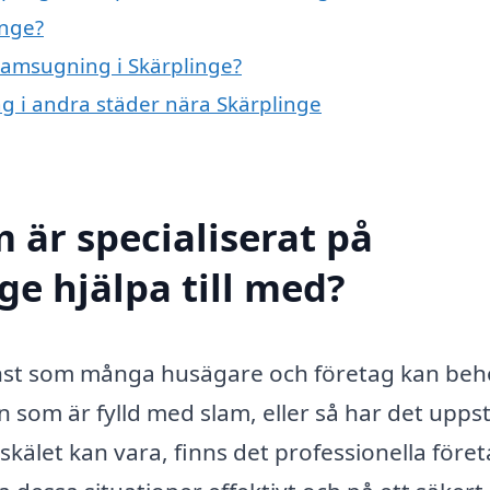
inge?
slamsugning i Skärplinge?
ng i andra städer nära Skärplinge
 är specialiserat på
ge hjälpa till med?
jänst som många husägare och företag kan be
nn som är fylld med slam, eller så har det upps
kälet kan vara, finns det professionella föret