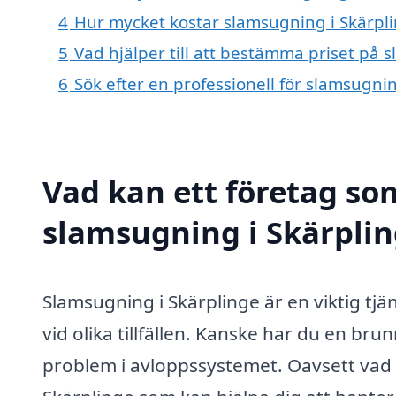
4
Hur mycket kostar slamsugning i Skärpl
5
Vad hjälper till att bestämma priset på 
6
Sök efter en professionell för slamsugni
Vad kan ett företag som
slamsugning i Skärplin
Slamsugning i Skärplinge är en viktig t
vid olika tillfällen. Kanske har du en bru
problem i avloppssystemet. Oavsett vad s