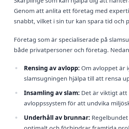
Skärplinge som kan hjälpa dig att hantera
Genom att anlita ett företag med exper
snabbt, vilket i sin tur kan spara tid och 
Företag som är specialiserade på slamsug
både privatpersoner och företag. Nedan 
Rensing av avlopp:
Om avloppet är ig
slamsugningen hjälpa till att rensa u
Insamling av slam:
Det är viktigt at
avloppssystem för att undvika miljös
Underhåll av brunnar:
Regelbundet u
optimalt och förhindrar framtida pr