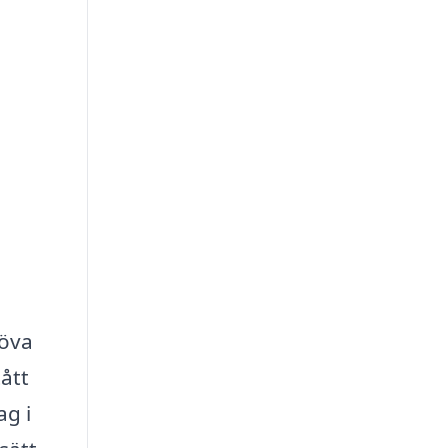
höva
tått
ag i