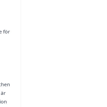
 för
schen
 är
tion