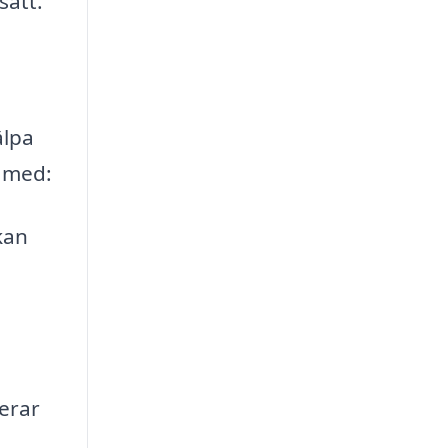
sätt.
älpa
a med:
kan
erar