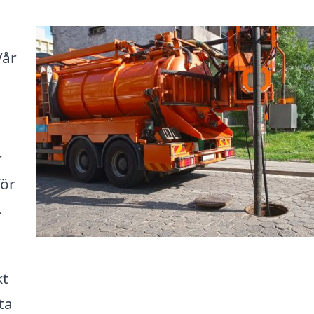
Vår
r
för
.
kt
ta