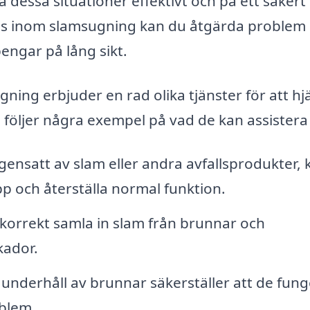
 dessa situationer effektivt och på ett säkert 
tis inom slamsugning kan du åtgärda problem
pengar på lång sikt.
ning erbjuder en rad olika tjänster för att hj
följer några exempel på vad de kan assister
ensatt av slam eller andra avfallsprodukter, 
pp och återställa normal funktion.
t korrekt samla in slam från brunnar och
kador.
nderhåll av brunnar säkerställer att de fung
oblem.