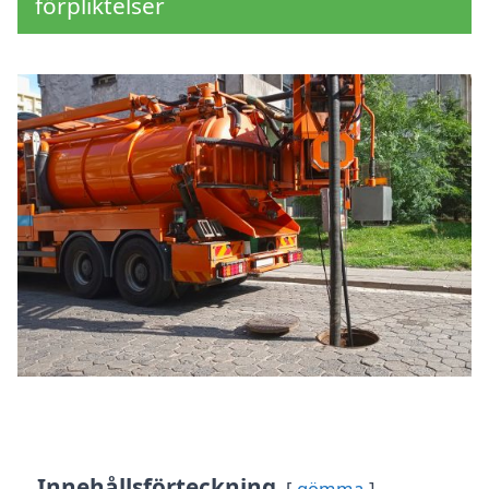
förpliktelser
Innehållsförteckning
gömma