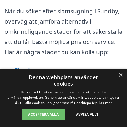
När du söker efter slamsugning i Sundby,
överväg att jämföra alternativ i
omkringliggande städer för att säkerställa
att du får bästa möjliga pris och service.
Här är några städer du kan kolla upp:
Ekerö
×
Denna webbplats använder
Stavsnäs
cookies
Denna webbplats använder cookies för att förbättra
Skå
användarupplevelsen. Genom att använda vår webbplats samtycker
du till alla cookies i enlighet med vår cookiepolicy.
Läs mer
Tullinge
ACCEPTERA ALLA
AVVISA ALLT
Bromma