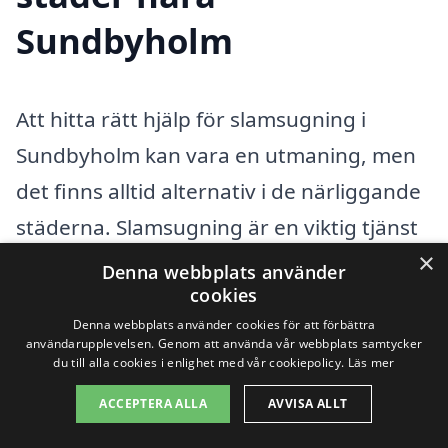
Sundbyholm
Att hitta rätt hjälp för slamsugning i
Sundbyholm kan vara en utmaning, men
det finns alltid alternativ i de närliggande
städerna. Slamsugning är en viktig tjänst
×
för att hålla avloppssystem och brunnar i
Denna webbplats använder
cookies
gott skick, och att anlita en professionell
Denna webbplats använder cookies för att förbättra
tjänsteleverantör kan göra stor skillnad.
användarupplevelsen. Genom att använda vår webbplats samtycker
du till alla cookies i enlighet med vår cookiepolicy.
Läs mer
Här är några av de städer som ligger nära
Sundbyholm där du kan hitta kompetenta
ACCEPTERA ALLA
AVVISA ALLT
företag för slamsugning: