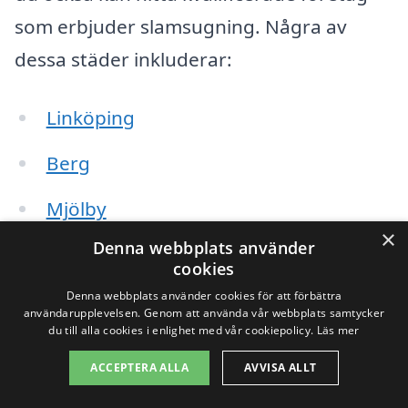
som erbjuder slamsugning. Några av
dessa städer inkluderar:
Linköping
Berg
Mjölby
×
Denna webbplats använder
Finspång
cookies
Kinda
Denna webbplats använder cookies för att förbättra
användarupplevelsen. Genom att använda vår webbplats samtycker
du till alla cookies i enlighet med vår cookiepolicy.
Läs mer
Norrköping
ACCEPTERA ALLA
AVVISA ALLT
Genom att söka efter slamsugning i dessa