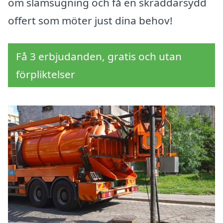
om slamsugning och få en skräddarsydd
offert som möter just dina behov!
Få 3 erbjudanden, gratis och utan
förpliktelser