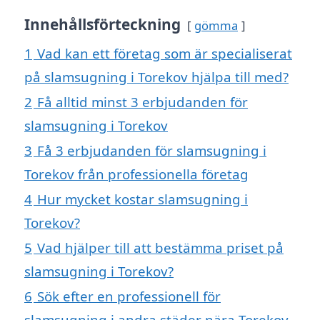
Innehållsförteckning
gömma
1
Vad kan ett företag som är specialiserat
på slamsugning i Torekov hjälpa till med?
2
Få alltid minst 3 erbjudanden för
slamsugning i Torekov
3
Få 3 erbjudanden för slamsugning i
Torekov från professionella företag
4
Hur mycket kostar slamsugning i
Torekov?
5
Vad hjälper till att bestämma priset på
slamsugning i Torekov?
6
Sök efter en professionell för
slamsugning i andra städer nära Torekov