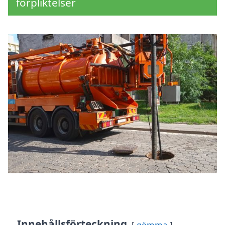
förpliktelser
Innehållsförteckning
gömma