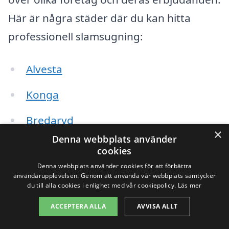
Här är några städer där du kan hitta
professionell slamsugning:
Alvesta
Konga
Bredaryd
×
Denna webbplats använder
Långasjö
cookies
Denna webbplats använder cookies för att förbättra
Växjö
användarupplevelsen. Genom att använda vår webbplats samtycker
du till alla cookies i enlighet med vår cookiepolicy.
Läs mer
Tingsryd
ACCEPTERA ALLA
AVVISA ALLT
Älmhult