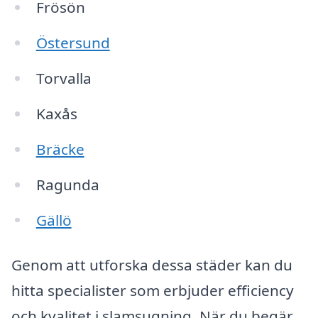
Frösön
Östersund
Torvalla
Kaxås
Bräcke
Ragunda
Gällö
Genom att utforska dessa städer kan du
hitta specialister som erbjuder efficiency
och kvalitet i slamsugning. När du begär