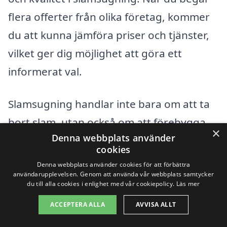
flera offerter från olika företag, kommer
du att kunna jämföra priser och tjänster,
vilket ger dig möjlighet att göra ett
informerat val.
Slamsugning handlar inte bara om att ta
bort slam, utan också om att förebygga
×
Denna webbplats använder
framtida problem. Här är några punkter
cookies
att tänka på när du letar efter
Denna webbplats använder cookies för att förbättra
slamsugning:
användarupplevelsen. Genom att använda vår webbplats samtycker
du till alla cookies i enlighet med vår cookiepolicy.
Läs mer
ACCEPTERA ALLA
AVVISA ALLT
Erfarenhet: Välj ett företag med goda