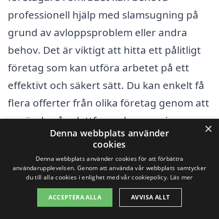
professionell hjälp med slamsugning på
grund av avloppsproblem eller andra
behov. Det är viktigt att hitta ett pålitligt
företag som kan utföra arbetet på ett
effektivt och säkert sätt. Du kan enkelt få
flera offerter från olika företag genom att
använda vår plattform slamsugning-
×
Denna webbplats använder
pris.se, vilket gör det enklare att jämföra
cookies
priser och tjänster.
Denna webbplats använder cookies för att förbättra
användarupplevelsen. Genom att använda vår webbplats samtycker
du till alla cookies i enlighet med vår cookiepolicy.
Läs mer
Det är också värt att överväga företag i
ACCEPTERA ALLA
AVVISA ALLT
närbelägna städer, vilket kan ge dig fler