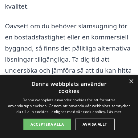
kvalitet.
Oavsett om du behöver slamsugning för
en bostadsfastighet eller en kommersiell
byggnad, så finns det pålitliga alternativa
lösningar tillgängliga. Ta dig tid att
undersöka och jämföra så att du kan hitta
×
det mest prisvärda alternativet som
Denna webbplats använder
cookies
passar dina specifika behov.
Denna webbplats använder cookies för att förbättra
användarupplevelsen. Genom att använda vår webbplats samtycker
du till alla cookies i enlighet med vår cookiepolicy.
Läs mer
Få 3 erbjudanden, gratis och utan
förpliktelser
ACCEPTERA ALLA
AVVISA ALLT