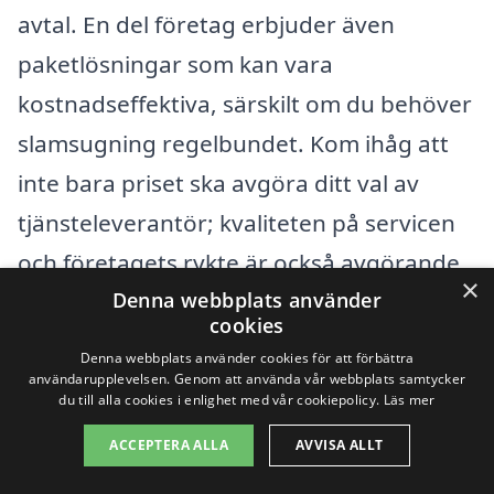
avtal. En del företag erbjuder även
paketlösningar som kan vara
kostnadseffektiva, särskilt om du behöver
slamsugning regelbundet. Kom ihåg att
inte bara priset ska avgöra ditt val av
tjänsteleverantör; kvaliteten på servicen
och företagets rykte är också avgörande
×
faktorer.
Denna webbplats använder
cookies
Denna webbplats använder cookies för att förbättra
För att underlätta din sökning kan det
användarupplevelsen. Genom att använda vår webbplats samtycker
du till alla cookies i enlighet med vår cookiepolicy.
Läs mer
vara bra att använda plattformar som
ACCEPTERA ALLA
AVVISA ALLT
slamsugning-pris.se. Här kan du enkelt få
kontakt med pålitliga företag inom