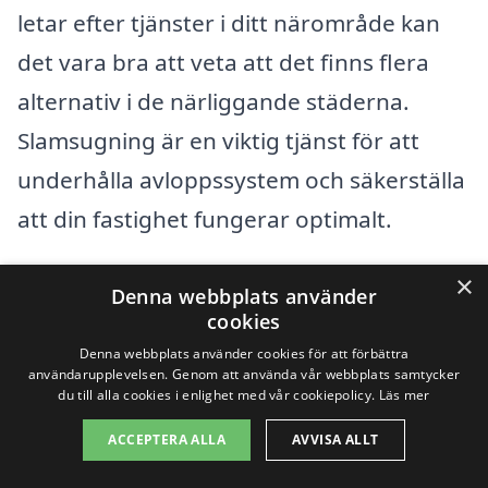
letar efter tjänster i ditt närområde kan
det vara bra att veta att det finns flera
alternativ i de närliggande städerna.
Slamsugning är en viktig tjänst för att
underhålla avloppssystem och säkerställa
att din fastighet fungerar optimalt.
×
Genom att använda vår plattform,
Denna webbplats använder
cookies
slamsugning-pris.se, kan du enkelt
Denna webbplats använder cookies för att förbättra
jämföra olika företag som erbjuder
användarupplevelsen. Genom att använda vår webbplats samtycker
du till alla cookies i enlighet med vår cookiepolicy.
Läs mer
slamsugning i Vinäs samt i de omgivande
områdena. Några av de städer där du kan
ACCEPTERA ALLA
AVVISA ALLT
hitta kompetenta företag inkluderar: