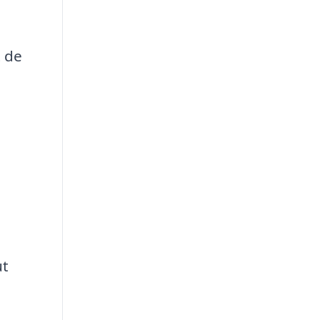
t de
ut