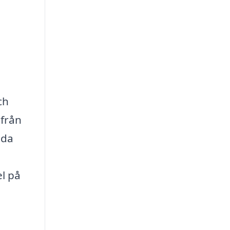
ch
 från
oda
l på