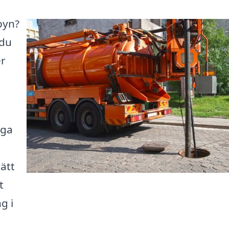
byn?
 du
er
uga
rätt
t
g i