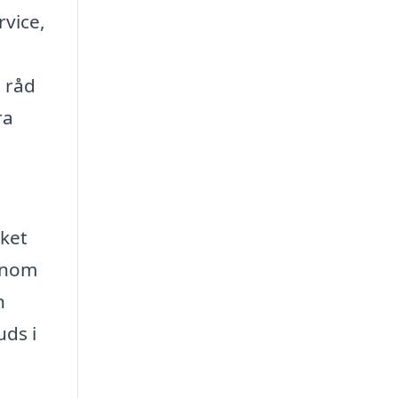
rvice,
e råd
ra
lket
Genom
n
uds i