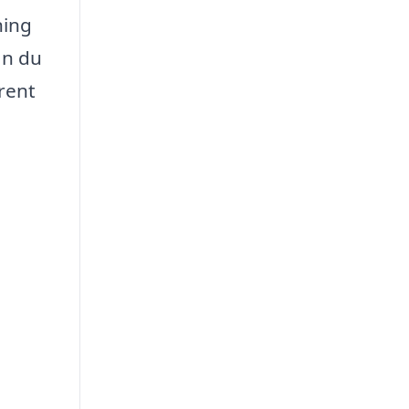
ning
an du
 rent