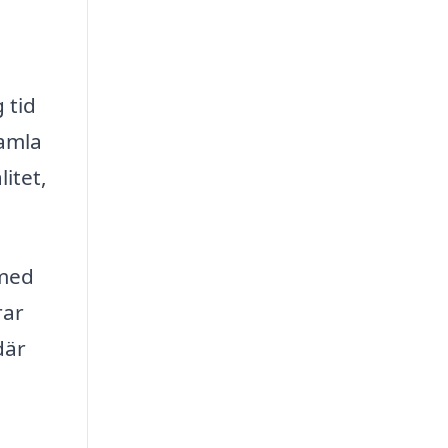
 tid
samla
itet,
 med
rar
där