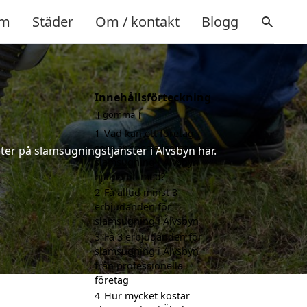
m
Städer
Om / kontakt
Blogg
Innehållsförteckning
gömma
1
Vad kan ett företag
som är specialiserat på
ter på slamsugningstjänster i Älvsbyn här.
slamsugning i Älvsbyn
hjälpa till med?
2
Få alltid minst 3
erbjudanden för
slamsugning i Älvsbyn
3
Få 3 erbjudanden för
slamsugning i Älvsbyn
från professionella
företag
4
Hur mycket kostar