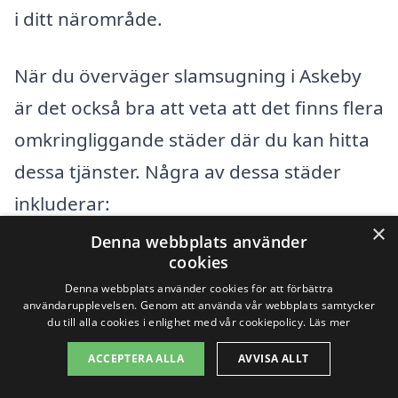
i ditt närområde.
När du överväger slamsugning i Askeby
är det också bra att veta att det finns flera
omkringliggande städer där du kan hitta
dessa tjänster. Några av dessa städer
inkluderar:
×
Denna webbplats använder
Linköping
cookies
Denna webbplats använder cookies för att förbättra
Brokind
användarupplevelsen. Genom att använda vår webbplats samtycker
du till alla cookies i enlighet med vår cookiepolicy.
Läs mer
Finspång
ACCEPTERA ALLA
AVVISA ALLT
Mjölby