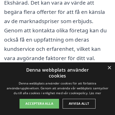
Ekshärad. Det kan vara av värde att
begära flera offerter för att få en känsla
av de marknadspriser som erbjuds.
Genom att kontakta olika företag kan du
också få en uppfattning om deras
kundservice och erfarenhet, vilket kan
vara avgörande faktorer för ditt val.
×
Denna webbplats använder
Slamsugning är en viktig tjänst för både
cookies
hushåll och företag, och att få en tydlig
Denna webbplats använder cookies för att förbättra
användarupplevelsen. Genom att använda vår webbplats samtycker
uppfattning om kostnaderna kan
du till alla cookies i enlighet med vår cookiepolicy.
Läs mer
underlätta ditt beslutsfattande. Tveka
ACCEPTERA ALLA
AVVISA ALLT
inte att använda plattformar som hjälper