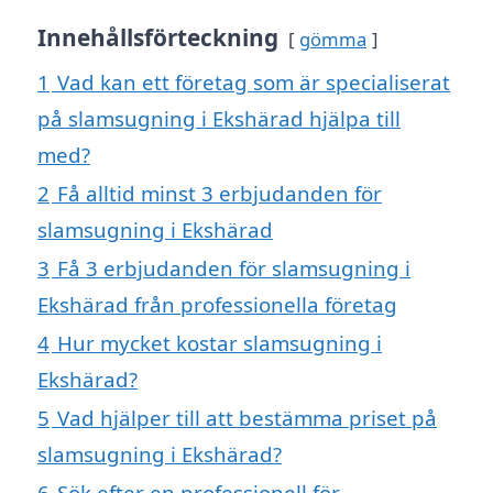
Innehållsförteckning
gömma
1
Vad kan ett företag som är specialiserat
på slamsugning i Ekshärad hjälpa till
med?
2
Få alltid minst 3 erbjudanden för
slamsugning i Ekshärad
3
Få 3 erbjudanden för slamsugning i
Ekshärad från professionella företag
4
Hur mycket kostar slamsugning i
Ekshärad?
5
Vad hjälper till att bestämma priset på
slamsugning i Ekshärad?
6
Sök efter en professionell för