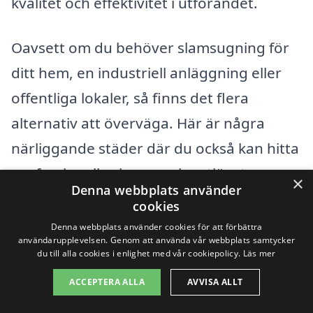
kvalitet och effektivitet i utförandet.
Oavsett om du behöver slamsugning för
ditt hem, en industriell anläggning eller
offentliga lokaler, så finns det flera
alternativ att överväga. Här är några
närliggande städer där du också kan hitta
professionella slamsugningstjänster:
×
Denna webbplats använder
cookies
Ånge
Denna webbplats använder cookies för att förbättra
användarupplevelsen. Genom att använda vår webbplats samtycker
Bredåker
du till alla cookies i enlighet med vår cookiepolicy.
Läs mer
ACCEPTERA ALLA
AVVISA ALLT
Alby