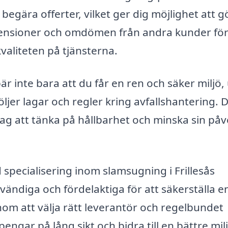
begära offerter, vilket ger dig möjlighet att g
ecensioner och omdömen från andra kunder för
valiteten på tjänsterna.
r inte bara att du får en ren och säker miljö,
öljer lagar och regler kring avfallshantering. D
tag att tänka på hållbarhet och minska sin på
specialisering inom slamsugning i Frillesås
ändiga och fördelaktiga för att säkerställa e
nom att välja rätt leverantör och regelbundet
gar på lång sikt och bidra till en bättre milj