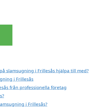
på slamsugning i Frillesås hjälpa till med?
ning i Frillesås
esås från professionella företag
s?
lamsugning i Frillesås?