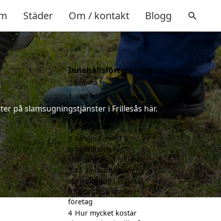
m
Städer
Om / kontakt
Blogg
Innehållsförteckning
gömma
1
Vad kan ett företag
som är specialiserat på
er på slamsugningstjänster i Frillesås här.
slamsugning i Frillesås
hjälpa till med?
2
Få alltid minst 3
erbjudanden för
slamsugning i Frillesås
3
Få 3 erbjudanden för
slamsugning i Frillesås
från professionella
företag
4
Hur mycket kostar