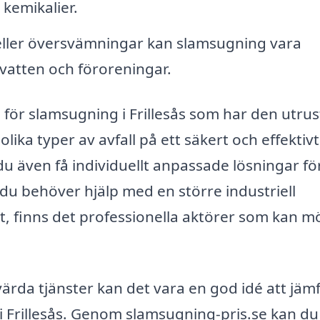
 kemikalier.
eller översvämningar kan slamsugning vara
vatten och föroreningar.
tag för slamsugning i Frillesås som har den utru
ika typer av avfall på ett säkert och effektivt
u även få individuellt anpassade lösningar fö
 du behöver hjälp med en större industriell
et, finns det professionella aktörer som kan m
svärda tjänster kan det vara en god idé att jäm
i Frillesås. Genom slamsugning-pris.se kan du