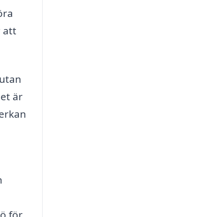
öra
 att
 utan
et är
verkan
n
ö för