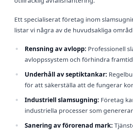
otillräcklig avfallshantering.
Ett specialiserat företag inom slamsugning
listar vi några av de huvudsakliga område
Rensning av avlopp:
Professionell sl
avloppssystem och förhindra framti
Underhåll av septiktankar:
Regelbun
för att säkerställa att de fungerar ko
Industriell slamsugning:
Företag ka
industriella processer som genererar
Sanering av förorenad mark:
Tjänst