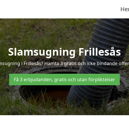
He
Slamsugning Frillesås
msugning i Frillesås? Hämta 3 gratis och icke bindande offert
Få 3 erbjudanden, gratis och utan förpliktelser