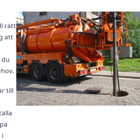
l rätt
g att
t du
ehov.
 till
älla
lpa
 i