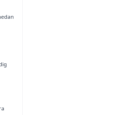
 nedan
dig
ra