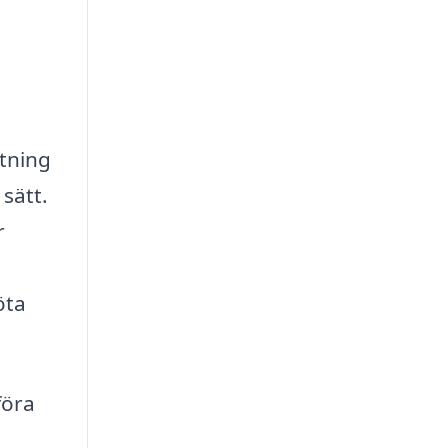
stning
 sätt.
r
öta
föra