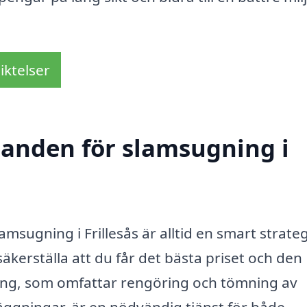
iktelser
udanden för slamsugning i
msugning i Frillesås är alltid en smart strateg
äkerställa att du får det bästa priset och den
ning, som omfattar rengöring och tömning av
ggningar, är en nödvändig tjänst för både