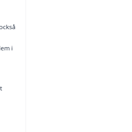
 också
lem i
t