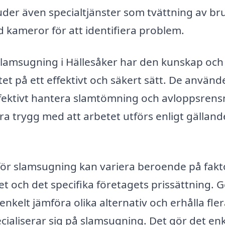
der även specialtjänster som tvättning av br
 kameror för att identifiera problem.
 slamsugning i Hällesåker har den kunskap och
et på ett effektivt och säkert sätt. De använd
ffektivt hantera slamtömning och avloppsrens
ra trygg med att arbetet utförs enligt gälland
t för slamsugning kan variera beroende på fak
et och det specifika företagets prissättning.
kelt jämföra olika alternativ och erhålla fle
ialiserar sig på slamsugning. Det gör det en