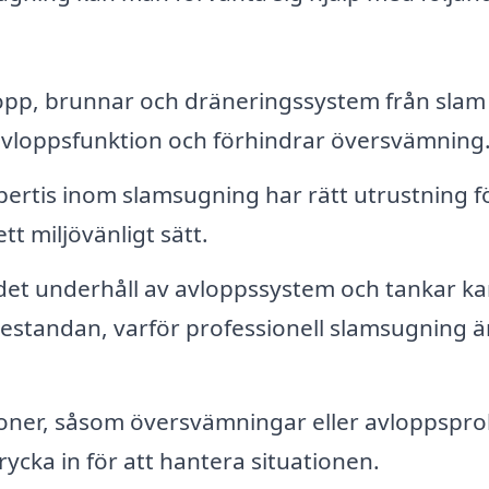
opp, brunnar och dräneringssystem från slam
avloppsfunktion och förhindrar översvämning
rtis inom slamsugning har rätt utrustning fö
tt miljövänligt sätt.
et underhåll av avloppssystem och tankar k
restandan, varför professionell slamsugning är
ioner, såsom översvämningar eller avloppspr
ycka in för att hantera situationen.