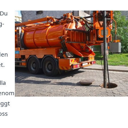
 Du
g-
den
t.
lla
Genom
yggt
oss