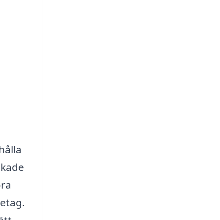
hålla
nskade
öra
retag.
ätt