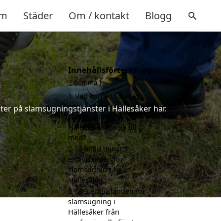
m
Städer
Om / kontakt
Blogg
Innehållsförteckning
gömma
1
Vad kan ett företag
som är specialiserat på
ter på slamsugningstjänster i Hällesåker här.
slamsugning i
Hällesåker hjälpa till
med?
2
Få alltid minst 3
erbjudanden för
slamsugning i
Hällesåker
3
Få 3 erbjudanden för
slamsugning i
Hällesåker från