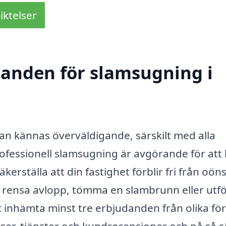
iktelser
udanden för slamsugning i
kan kännas överväldigande, särskilt med alla
rofessionell slamsugning är avgörande för att 
äkerställa att din fastighet förblir fri från oö
 rensa avlopp, tömma en slambrunn eller utf
att inhämta minst tre erbjudanden från olika fö
ser, tjänster och kundrecensioner och på så s