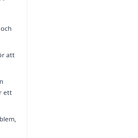
 och
.
r att
an
 ett
oblem,