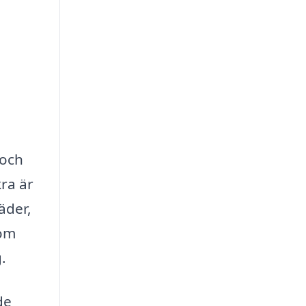
 och
ra är
äder,
nom
.
de