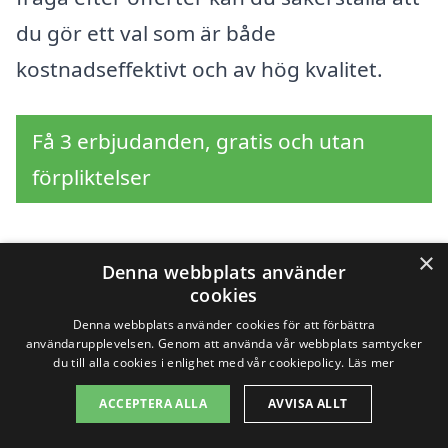
du gör ett val som är både
kostnadseffektivt och av hög kvalitet.
Få 3 erbjudanden, gratis och utan
förpliktelser
×
Denna webbplats använder
Sök efter en
cookies
professionell för
Denna webbplats använder cookies för att förbättra
användarupplevelsen. Genom att använda vår webbplats samtycker
du till alla cookies i enlighet med vår cookiepolicy.
Läs mer
slamsugning i andra
ACCEPTERA ALLA
AVVISA ALLT
städer nära Holmsund