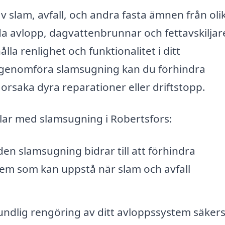
 slam, avfall, och andra fasta ämnen från oli
da avlopp, dagvattenbrunnar och fettavskiljar
la renlighet och funktionalitet i ditt
genomföra slamsugning kan du förhindra
rsaka dyra reparationer eller driftstopp.
elar med slamsugning i Robertsfors:
n slamsugning bidrar till att förhindra
em som kan uppstå när slam och avfall
ndlig rengöring av ditt avloppssystem säkers