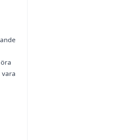
rande
göra
 vara