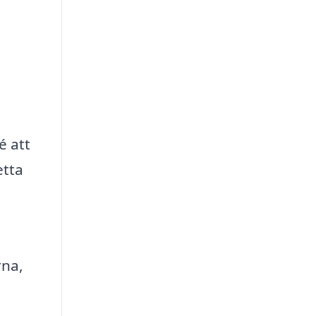
é att
etta
rna,