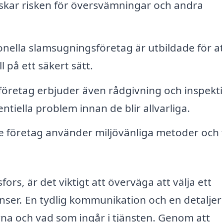
nskar risken för översvämningar och andra
nella slamsugningsföretag är utbildade för a
l på ett säkert sätt.
öretag erbjuder även rådgivning och inspekt
ntiella problem innan de blir allvarliga.
e företag använder miljövänliga metoder och f
rs, är det viktigt att överväga att välja ett
nser. En tydlig kommunikation och en detalje
erna och vad som ingår i tjänsten. Genom att