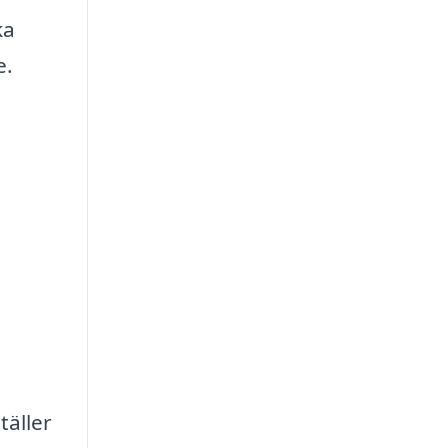
ka
e.
täller