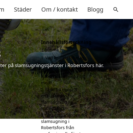
m
Städer
Om / kontakt
Blogg
Innehållsförteckning
s
gömma
1
Vad kan ett företag
som är specialiserat på
ter på slamsugningstjänster i Robertsfors här.
slamsugning i
Robertsfors hjälpa till
med?
2
Få alltid minst 3
erbjudanden för
slamsugning i
Robertsfors
3
Få 3 erbjudanden för
slamsugning i
Robertsfors från