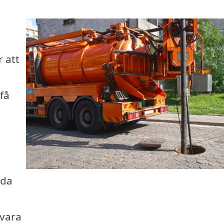
r att
få
dda
 vara