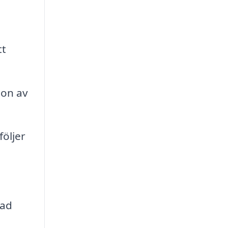
tt
ion av
öljer
rad