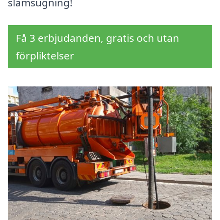
slamsugning!
Få 3 erbjudanden, gratis och utan
förpliktelser