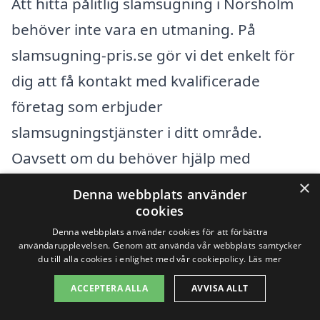
Att hitta pålitlig slamsugning i Norsholm
behöver inte vara en utmaning. På
slamsugning-pris.se gör vi det enkelt för
dig att få kontakt med kvalificerade
företag som erbjuder
slamsugningstjänster i ditt område.
Oavsett om du behöver hjälp med
avloppsrensning, tankrensning eller
×
Denna webbplats använder
liknande tjänster, kan du snabbt få flera
cookies
erbjudanden från olika leverantörer.
Denna webbplats använder cookies för att förbättra
användarupplevelsen. Genom att använda vår webbplats samtycker
du till alla cookies i enlighet med vår cookiepolicy.
Läs mer
Förutom Norsholm finns det flera
ACCEPTERA ALLA
AVVISA ALLT
närliggande städer där du också kan hitta