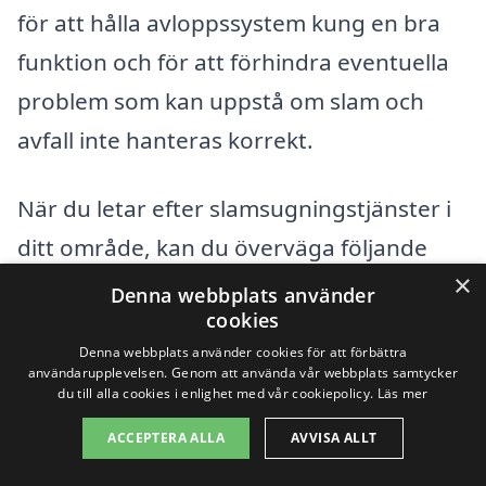
för att hålla avloppssystem kung en bra
funktion och för att förhindra eventuella
problem som kan uppstå om slam och
avfall inte hanteras korrekt.
När du letar efter slamsugningstjänster i
ditt område, kan du överväga följande
×
städer:
Denna webbplats använder
cookies
Mölnlycke
Denna webbplats använder cookies för att förbättra
användarupplevelsen. Genom att använda vår webbplats samtycker
du till alla cookies i enlighet med vår cookiepolicy.
Läs mer
Räddning
ACCEPTERA ALLA
AVVISA ALLT
Landvetter