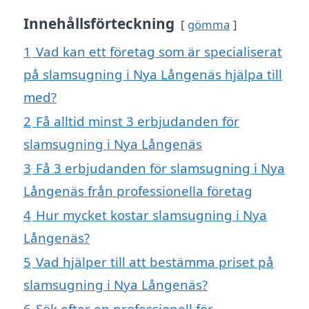
Innehållsförteckning
gömma
1
Vad kan ett företag som är specialiserat
på slamsugning i Nya Långenäs hjälpa till
med?
2
Få alltid minst 3 erbjudanden för
slamsugning i Nya Långenäs
3
Få 3 erbjudanden för slamsugning i Nya
Långenäs från professionella företag
4
Hur mycket kostar slamsugning i Nya
Långenäs?
5
Vad hjälper till att bestämma priset på
slamsugning i Nya Långenäs?
6
Sök efter en professionell för