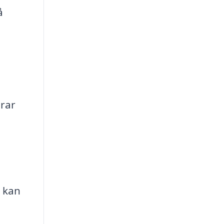
å
erar
 kan