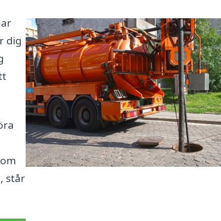
har
r dig
g
tt
öra
r om
, står