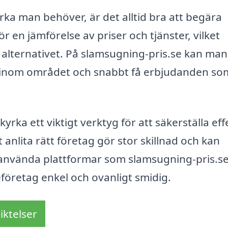
rka man behöver, är det alltid bra att begära
ör en jämförelse av priser och tjänster, vilket
ga alternativet. På slamsugning-pris.se kan man
rer inom området och snabbt få erbjudanden so
ka ett viktigt verktyg för att säkerställa eff
 anlita rätt företag gör stor skillnad och kan
använda plattformar som slamsugning-pris.s
eföretag enkel och ovanligt smidig.
iktelser