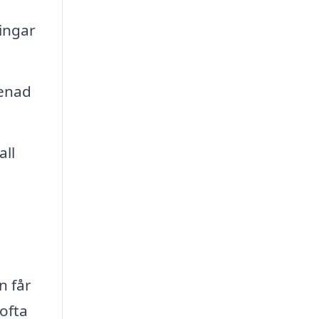
ingar
renad
all
n får
 ofta