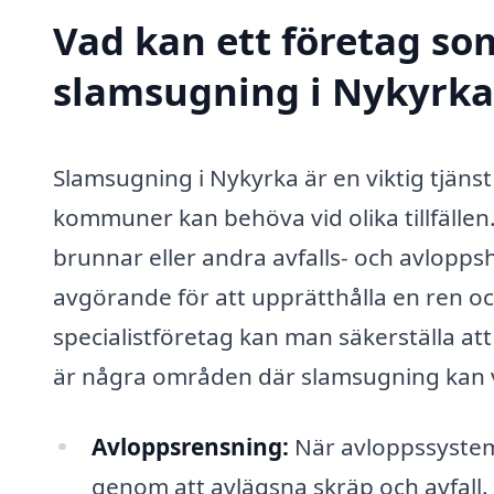
Vad kan ett företag som
slamsugning i Nykyrka 
Slamsugning i Nykyrka är en viktig tjän
kommuner kan behöva vid olika tillfälle
brunnar eller andra avfalls- och avlopp
avgörande för att upprätthålla en ren oc
specialistföretag kan man säkerställa att 
är några områden där slamsugning kan var
Avloppsrensning:
När avloppssystem
genom att avlägsna skräp och avfall.