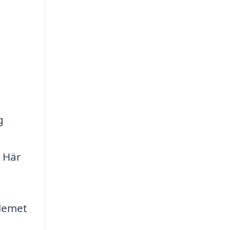
g
. Här
lemet