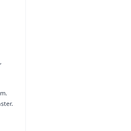
,
em.
ster.