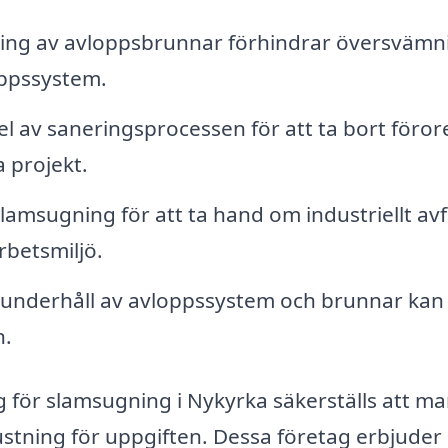
ng av avloppsbrunnar förhindrar översvämn
oppssystem.
el av saneringsprocessen för att ta bort föro
a projekt.
amsugning för att ta hand om industriellt avf
arbetsmiljö.
underhåll av avloppssystem och brunnar kan
n.
g för slamsugning i Nykyrka säkerställs att ma
trustning för uppgiften. Dessa företag erbjuder