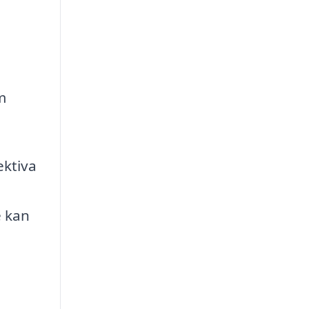
m
ektiva
e kan