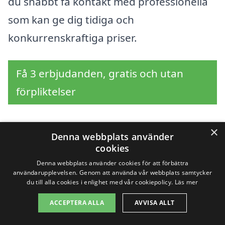
du snabbt få kontakt med professionella
som kan ge dig tidiga och
konkurrenskraftiga priser.
Få 3 erbjudanden, gratis och utan
förpliktelser
×
Denna webbplats använder
Sök efter en
cookies
Denna webbplats använder cookies för att förbättra
professionell för
användarupplevelsen. Genom att använda vår webbplats samtycker
du till alla cookies i enlighet med vår cookiepolicy.
Läs mer
slamsugning i andra
ACCEPTERA ALLA
AVVISA ALLT
städer nära Stora