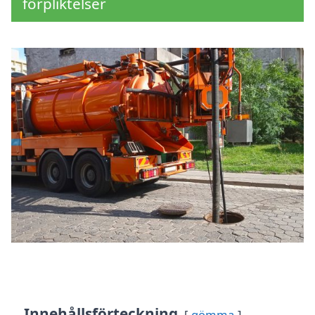
förpliktelser
Innehållsförteckning
gömma