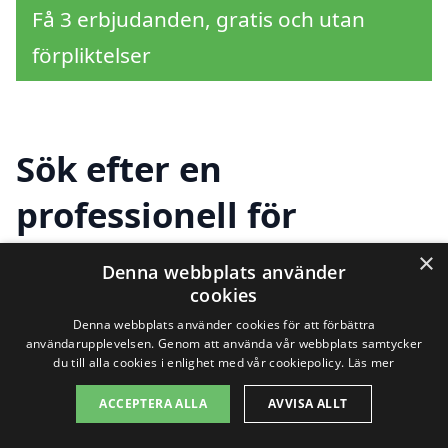
Få 3 erbjudanden, gratis och utan
förpliktelser
Sök efter en
professionell för
slamsugning i andra
×
Denna webbplats använder
städer nära Svartudden
cookies
Denna webbplats använder cookies för att förbättra
användarupplevelsen. Genom att använda vår webbplats samtycker
du till alla cookies i enlighet med vår cookiepolicy.
Läs mer
Att hitta rätt hjälp för slamsugning i
ACCEPTERA ALLA
AVVISA ALLT
Svartudden behöver inte vara en