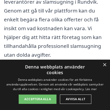
leverantörer av slamsugning i Rundvik.
Genom att gå till vår plattform kan du
enkelt begära flera olika offerter och få
insikt om vad kostnaden kan vara. Vi
hjälper dig att hitta rätt företag som kan
tillhandahålla professionell slamsugning
utan dolda avgifter.
×
Denna webbplats använder
Kom ihåg att det alltid är värt att fråga om
cookies
eventuella tilläggskostnader eller
Denna webbplats använder cookies för att förbättra
användarupplevelsen. Genom att använda vår webbplats samtycker
specialerbjudanden som kan finnas
du till alla cookies i enlighet med vår cookiepolicy.
Läs mer
tillgängliga. Att vara välinformerad
ACCEPTERA ALLA
AVVISA ALLT
hjälper dig inte bara att spara pengar