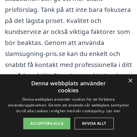
prisförslag. Tänk på att inte bara fokusera
på det lägsta priset. Kvalitet och
kundservice är också viktiga faktorer som
bör beaktas. Genom att använda
slamsugning-pris.se kan du enkelt och
snabbt få kontakt med professionella i ditt
område och jämföra deras erbjudanden,
×
Denna webbplats använder
vilket hjälper dig att fatta det bästa
cookies
beslutet för dina slamsugningsbehov.
Denna webbplats använder cookies för att förbättra
användarupplevelsen. Genom att använda vår webbplats samtycker
du till alla cookies i enlighet med vår cookiepolicy.
Läs mer
Få 3 erbjudanden, gratis och utan
ACCEPTERA ALLA
AVVISA ALLT
förpliktelser