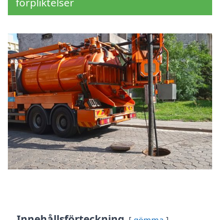
förpliktelser
Innehållsförteckning
gömma