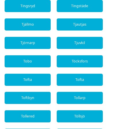
Tingsryd
Tingstäde
Tjällmo
Tjautjas
Tjörnarp
Tjuvkil
Tobo
Töcksfors
Tofta
Tofta
Toftbyn
Tollarp
Tollered
Töllsjö