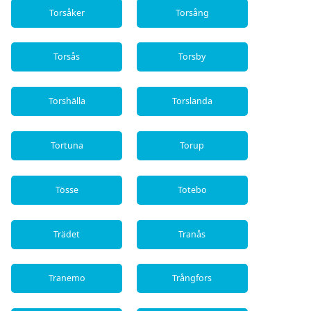
Torsåker
Torsång
Torsås
Torsby
Torshälla
Torslanda
Tortuna
Torup
Tösse
Totebo
Trädet
Tranås
Tranemo
Trångfors