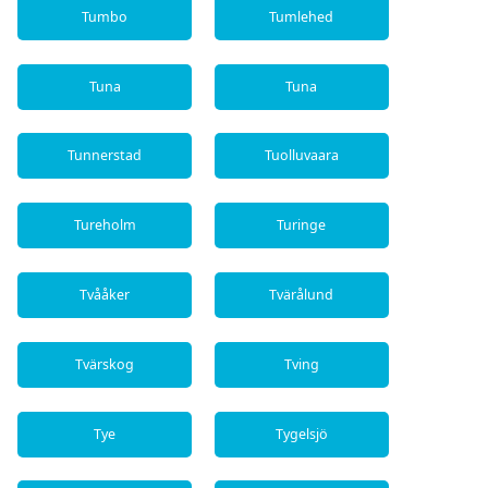
Tumbo
Tumlehed
Tuna
Tuna
Tunnerstad
Tuolluvaara
Tureholm
Turinge
Tvååker
Tvärålund
Tvärskog
Tving
Tye
Tygelsjö