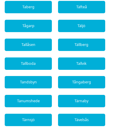
Taberg
Täfteå
Tågarp
Täljö
Tallåsen
Tällberg
Tallboda
Tallvik
Tandsbyn
Tångaberg
Tanumshede
Tärnaby
Tärnsjö
Tävelsås