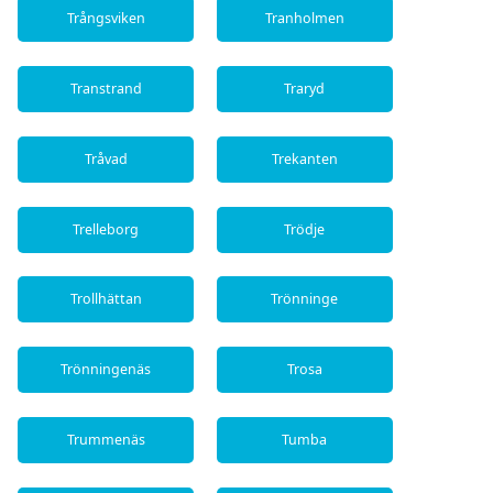
Trångsviken
Tranholmen
Transtrand
Traryd
Tråvad
Trekanten
Trelleborg
Trödje
Trollhättan
Trönninge
Trönningenäs
Trosa
Trummenäs
Tumba