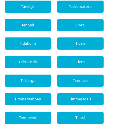
Tavelsjö
Teckomatorp
Tenhult
Tibro
Tidaholm
Tidan
Tidö-Lindö
Tierp
Tillberga
Timmele
Timmernabben
Timmersdala
Timmervik
Timrå