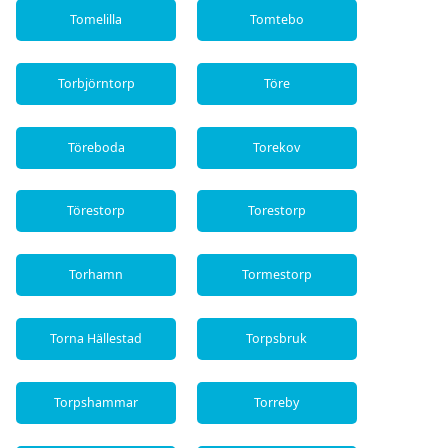
Tomelilla
Tomtebo
Torbjörntorp
Töre
Töreboda
Torekov
Törestorp
Torestorp
Torhamn
Tormestorp
Torna Hällestad
Torpsbruk
Torpshammar
Torreby