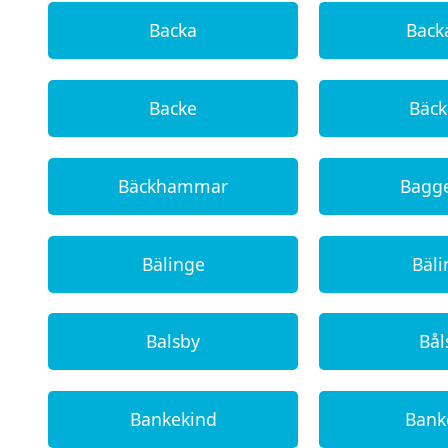
Backa
Back
Backe
Bäc
Bäckhammar
Bagg
Bälinge
Bäl
Balsby
Bål
Bankekind
Bank