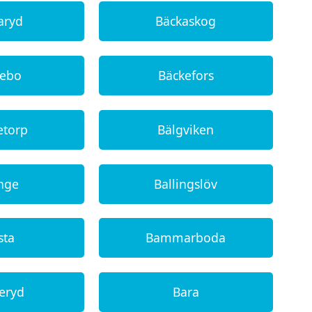
aryd
Bäckaskog
kebo
Bäckefors
etorp
Bälgviken
inge
Ballingslöv
sta
Bammarboda
eryd
Bara