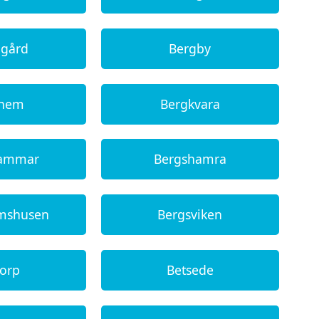
agård
Bergby
ghem
Bergkvara
hammar
Bergshamra
ömshusen
Bergsviken
torp
Betsede