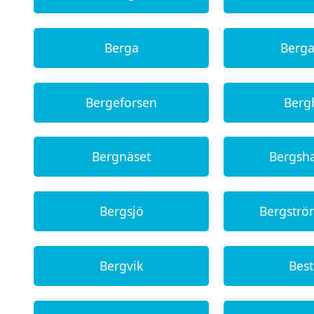
Berga
Berg
Bergeforsen
Ber
Bergnäset
Bergs
Bergsjö
Bergstr
Bergvik
Bes