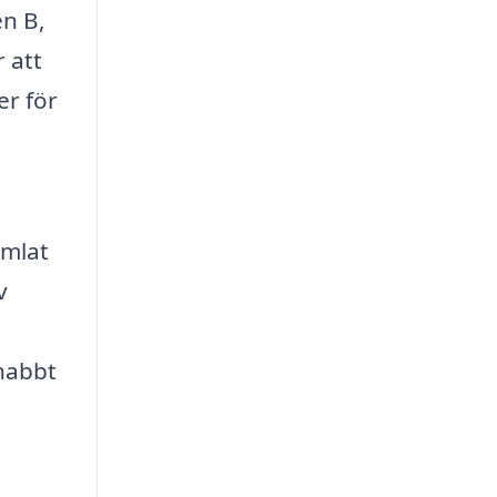
en B,
r att
er för
amlat
v
snabbt