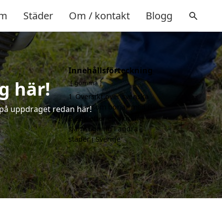
m
Städer
Om / kontakt
Blogg
Innehållsförteckning
g här!
gömma
1
Översikt över svenska
städer som börjar med B
 på uppdraget redan här!
2
Sök efter en skicklig
slamsugning i andra
städer i Sverige