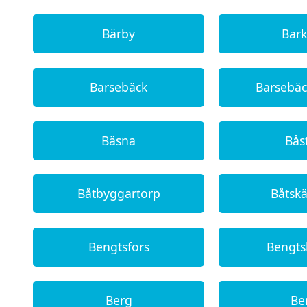
Bärby
Bar
Barsebäck
Barsebä
Bäsna
Bås
Båtbyggartorp
Båtsk
Bengtsfors
Bengt
Berg
Be