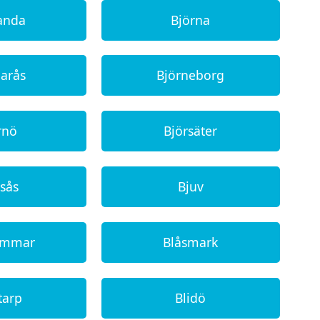
landa
Björna
narås
Björneborg
rnö
Björsäter
rsås
Bjuv
ammar
Blåsmark
tarp
Blidö