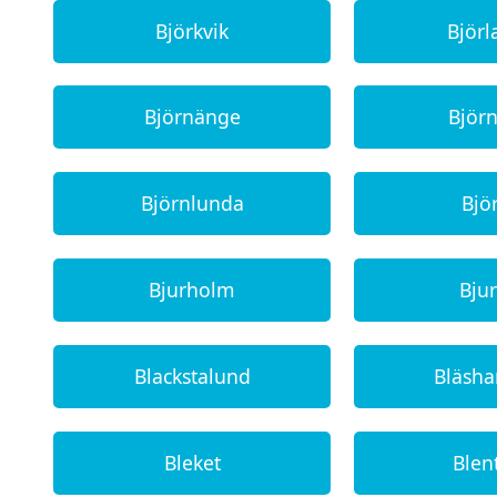
Björkvik
Björ
Björnänge
Björ
Björnlunda
Bjö
Bjurholm
Bju
Blackstalund
Bläsh
Bleket
Blen