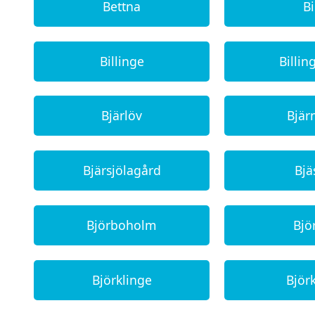
Bettna
B
Billinge
Billin
Bjärlöv
Bjä
Bjärsjölagård
Bjä
Björboholm
Bjö
Björklinge
Björ