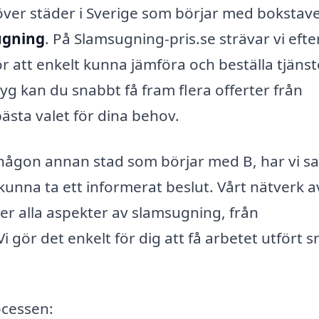
över städer i Sverige som börjar med bokstav
ugning
. På Slamsugning-pris.se strävar vi efte
ör att enkelt kunna jämföra och beställa tjänst
yg kan du snabbt få fram flera offerter från
bästa valet för dina behov.
r någon annan stad som börjar med B, har vi s
kunna ta ett informerat beslut. Vårt nätverk a
er alla aspekter av slamsugning, från
Vi gör det enkelt för dig att få arbetet utfört 
ocessen: