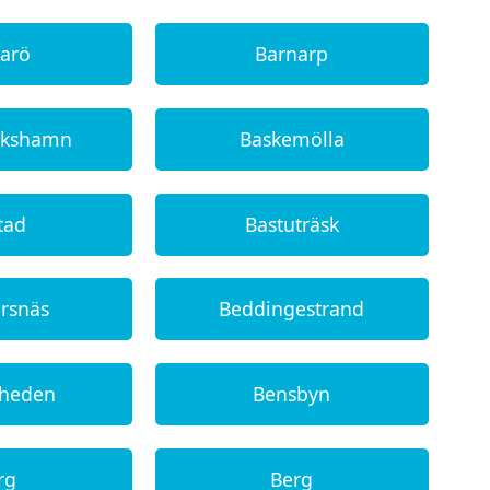
karö
Barnarp
ckshamn
Baskemölla
tad
Bastuträsk
ärsnäs
Beddingestrand
sheden
Bensbyn
rg
Berg