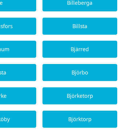
ie
Billeberga
gsfors
Billsta
rnum
Bjärred
sta
Björbo
rke
Björketorp
köby
Björktorp