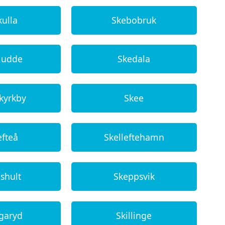
kulla
Skebobruk
 udde
Skedala
 kyrkby
Skee
efteå
Skelleftehamn
shult
Skeppsvik
ngaryd
Skillinge