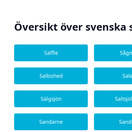
Översikt över svenska 
Säffle
Såg
Salbohed
Sal
Sälgsjön
Saltsj
Sandarne
San