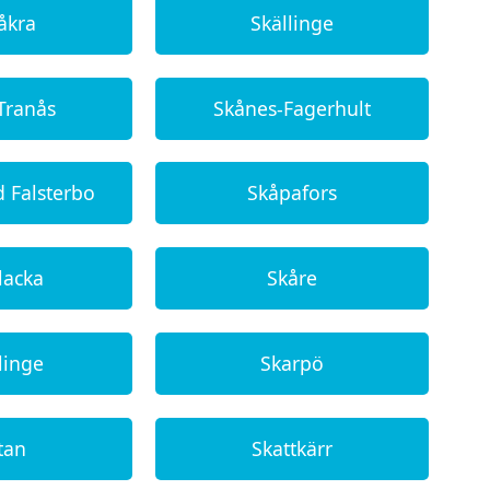
åkra
Skällinge
Tranås
Skånes-Fagerhult
 Falsterbo
Skåpafors
lacka
Skåre
linge
Skarpö
tan
Skattkärr