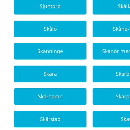
Sjuntorp
Skäll
Skålö
Skåne-
Skänninge
Skanör med
Skara
Skärb
Skärhamn
Skärp
Skärstad
Ska