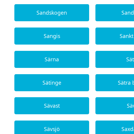
Sandskogen
Sand
Sangis
Sankt
Särna
Sä
Sätinge
Sätra
Sävast
Sä
Sävsjö
Saxd