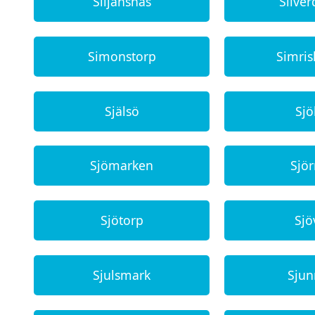
Siljansnäs
Silve
Simonstorp
Simri
Själsö
Sj
Sjömarken
Sjö
Sjötorp
Sjö
Sjulsmark
Sju