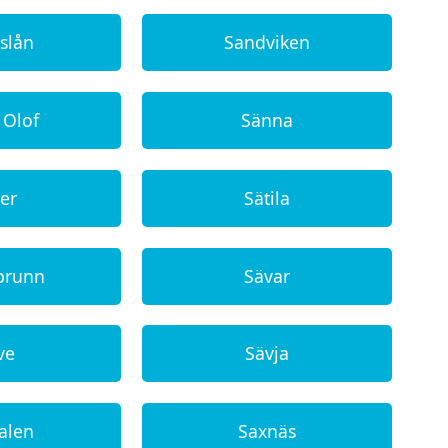
slån
Sandviken
 Olof
Sänna
ter
Sätila
 brunn
Sävar
ve
Sävja
alen
Saxnäs