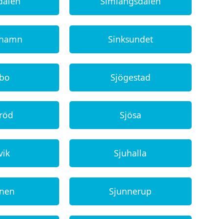
rdalen
Simlångsdalen
shamn
Sinksundet
öbo
Sjögestad
rröd
Sjösa
vik
Sjuhalla
nnen
Sjunnerup