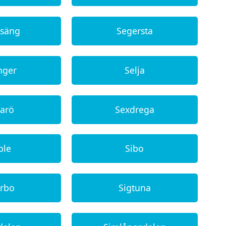
rsäng
Segersta
nger
Selja
karö
Sexdrega
ble
Sibo
erbo
Sigtuna