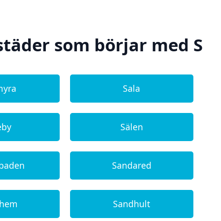
städer som börjar med S
myra
Sala
eby
Sälen
öbaden
Sandared
dhem
Sandhult