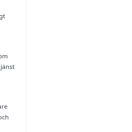
gt
nom
tjänst
are
 och