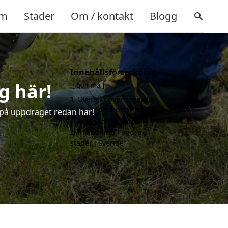
m
Städer
Om / kontakt
Blogg
Innehållsförteckning
g här!
gömma
1
Översikt över svenska
städer som börjar med S
 på uppdraget redan här!
2
Sök efter en skicklig
slamsugning i andra
städer i Sverige