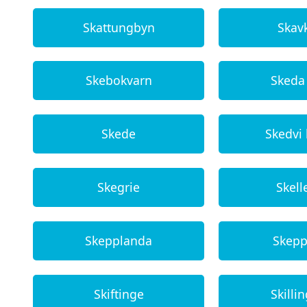
Skattungbyn
Skav
Skebokvarn
Skeda
Skede
Skedvi
Skegrie
Skell
Skepplanda
Skepp
Skiftinge
Skilli