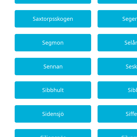
Saxtorpsskogen
Sege
Segmon
Selå
Sennan
Ses
Sibbhult
Sib
Sidensjö
Siff